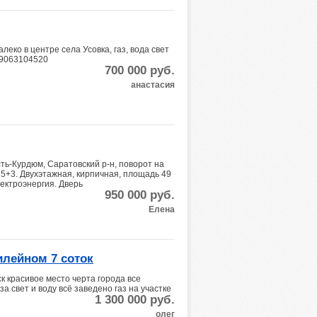
леко в центре села Усовка, газ, вода свет
89063104520
700 000
руб.
анастасия
ть-Курдюм, Саратовский р-н, поворот на
 5+3. Двухэтажная, кирпичная, площадь 49
Электроэнергия. Дверь
950 000
руб.
Елена
лейном 7 соток
к красивое место черта города все
а свет и воду всё заведено газ на участке
1 300 000
руб.
олег