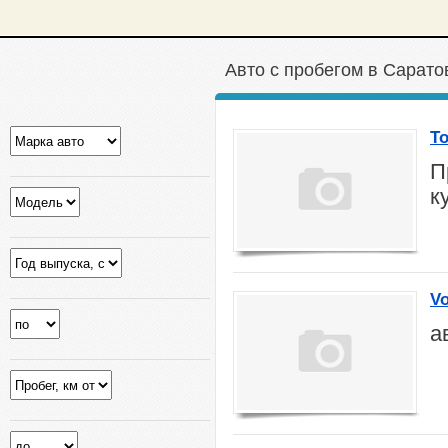
Авто с пробегом в Саратов
To
П
к
Vo
а