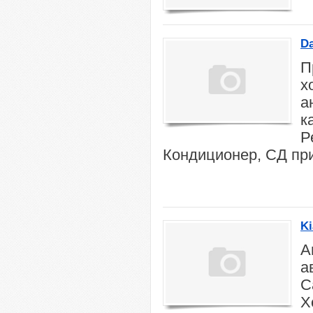
D
П
х
а
к
Р
Кондиционер, СД при
Ki
А
а
С
Х