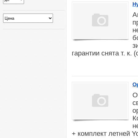
Hy
А
п
н
б
з
гарантии снята т. к. 
Op
О
с
о
К
н
+ комплект летней Y