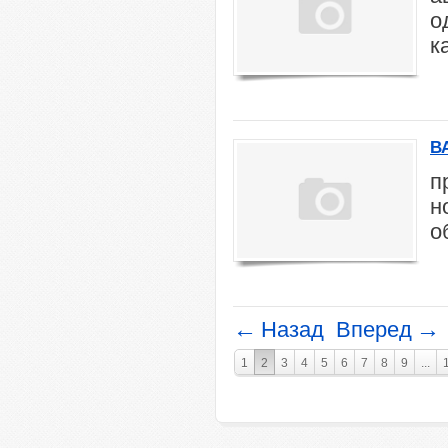
о
к
В
п
н
о
←
→
Назад
Вперед
1
2
3
4
5
6
7
8
9
...