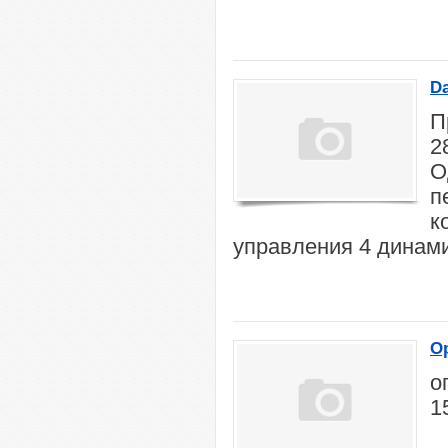
D
П
2
О
п
к
управления 4 динами
Op
о
1