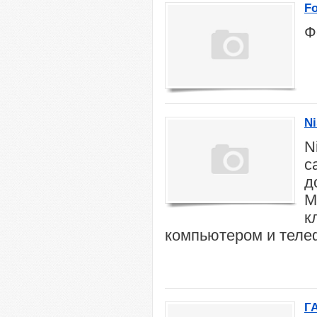
Fo
Ф
Ni
N
с
д
М
к
компьютером и тел
ГА