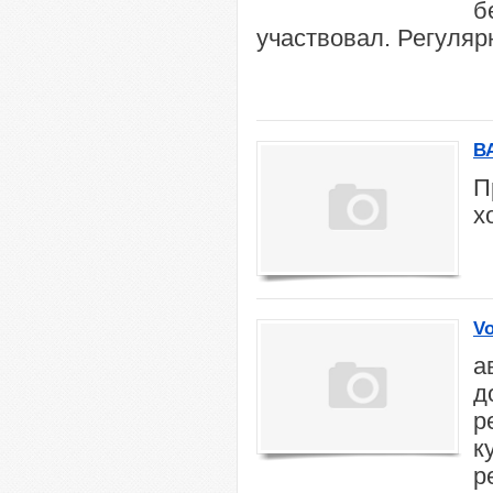
б
участвовал. Регуляр
В
П
х
Vo
а
д
р
к
р