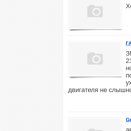
Х
ГА
З
2
н
п
у
двигателя не слышн
G
а