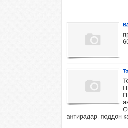
В
п
6
To
T
П
П
а
О
антирадар, поддон к