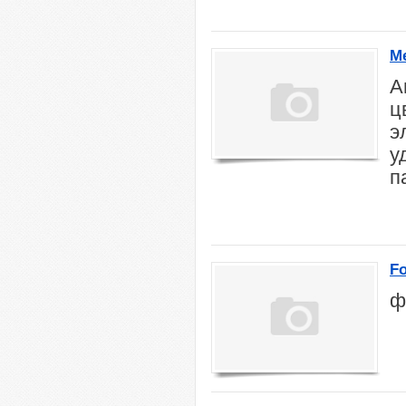
Me
А
ц
э
у
п
Fo
ф